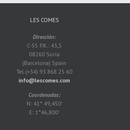
LES COMES
Dirección:
C-55 P.K.: 43,5
08260 Súria
(Barcelona) Spain
Tel. (+34) 93 868 25 60
info@lescomes.com
Coordenadas:
N: 41° 49,450′
E: 1°46,800′