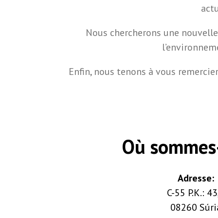
act
Nous chercherons une nouvelle f
l’environneme
Enfin, nous tenons à vous remercie
Où sommes
Adresse:
C-55 P.K.: 43
08260 Súri